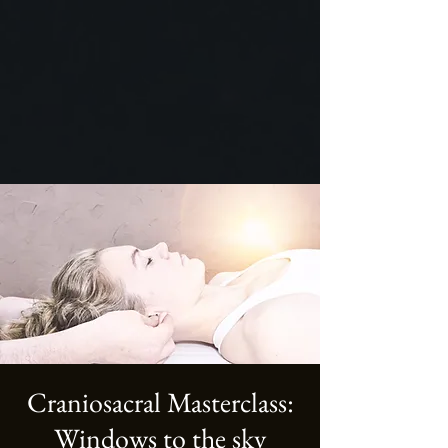
Craniosacral Masterclass:
Windows to the sky