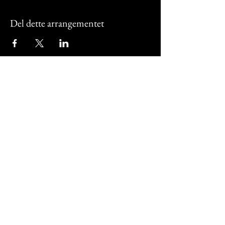
Del dette arrangementet
Vaajma AS
Akersveien 19, 0177 Oslo
Kjetil:
+47 979 45 223
Daniella:
+47 913 31 515
Artikler
Kontakt oss
Innlogging elever
info@vaajma.no