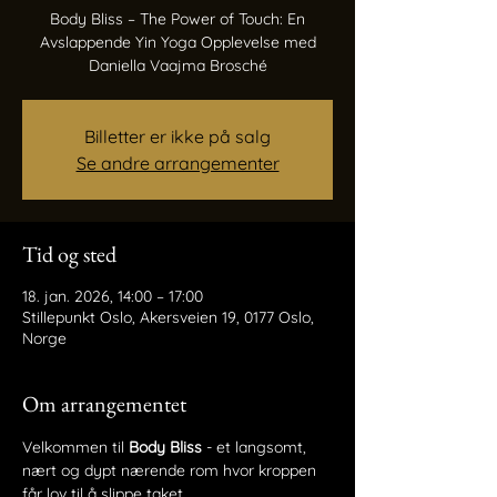
Body Bliss – The Power of Touch: En
Avslappende Yin Yoga Opplevelse med
Daniella Vaajma Brosché
Billetter er ikke på salg
Se andre arrangementer
Tid og sted
18. jan. 2026, 14:00 – 17:00
Stillepunkt Oslo, Akersveien 19, 0177 Oslo,
Norge
Om arrangementet
Velkommen til 
Body Bliss
 - et langsomt, 
nært og dypt nærende rom hvor kroppen 
får lov til å slippe taket.