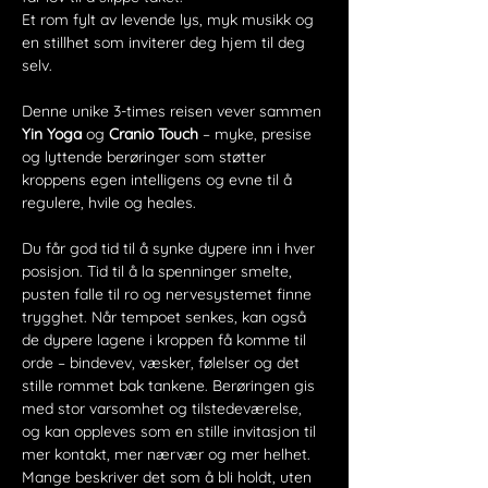
Et rom fylt av levende lys, myk musikk og 
en stillhet som inviterer deg hjem til deg 
selv.
Denne unike 3-times reisen vever sammen 
Yin Yoga
 og 
Cranio Touch
 – myke, presise 
og lyttende berøringer som støtter 
kroppens egen intelligens og evne til å 
regulere, hvile og heales.
Du får god tid til å synke dypere inn i hver 
posisjon. Tid til å la spenninger smelte, 
pusten falle til ro og nervesystemet finne 
trygghet. Når tempoet senkes, kan også 
de dypere lagene i kroppen få komme til 
orde – bindevev, væsker, følelser og det 
stille rommet bak tankene. Berøringen gis 
med stor varsomhet og tilstedeværelse, 
og kan oppleves som en stille invitasjon til 
mer kontakt, mer nærvær og mer helhet. 
Mange beskriver det som å bli holdt, uten 