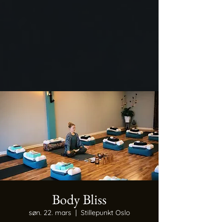
Body Bliss
søn. 22. mars
  |  
Stillepunkt Oslo