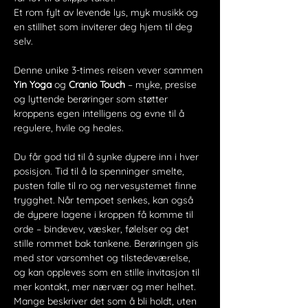
Et rom fylt av levende lys, myk musikk og 
en stillhet som inviterer deg hjem til deg 
selv.
Denne unike 3-times reisen vever sammen 
Yin Yoga
 og 
Cranio Touch
 – myke, presise 
og lyttende berøringer som støtter 
kroppens egen intelligens og evne til å 
regulere, hvile og heales.
Du får god tid til å synke dypere inn i hver 
posisjon. Tid til å la spenninger smelte, 
pusten falle til ro og nervesystemet finne 
trygghet. Når tempoet senkes, kan også 
de dypere lagene i kroppen få komme til 
orde – bindevev, væsker, følelser og det 
stille rommet bak tankene. Berøringen gis 
med stor varsomhet og tilstedeværelse, 
og kan oppleves som en stille invitasjon til 
mer kontakt, mer nærvær og mer helhet. 
Mange beskriver det som å bli holdt, uten 