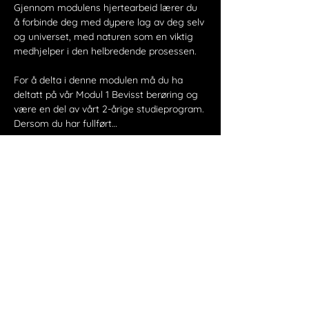
Gjennom modulens hjertearbeid lærer du 
å forbinde deg med dypere lag av deg selv 
og universet, med naturen som en viktig 
medhjelper i den helbredende prosessen.
For å delta i denne modulen må du ha 
deltatt på vår Modul 1 Bevisst berøring og 
være en del av vårt 2-årige studieprogram.
Dersom du har fullført…
Visa mer
Dela detta evenemang