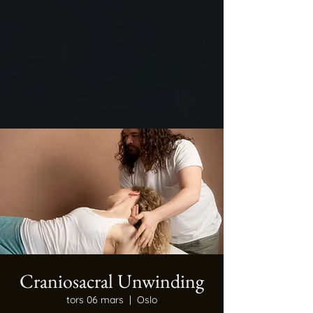
Craniosacral Unwinding
tors 06 mars
  |  
Oslo