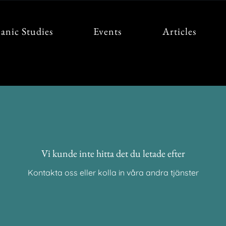
anic Studies
Events
Articles
Vi kunde inte hitta det du letade efter
Kontakta oss eller kolla in våra andra tjänster