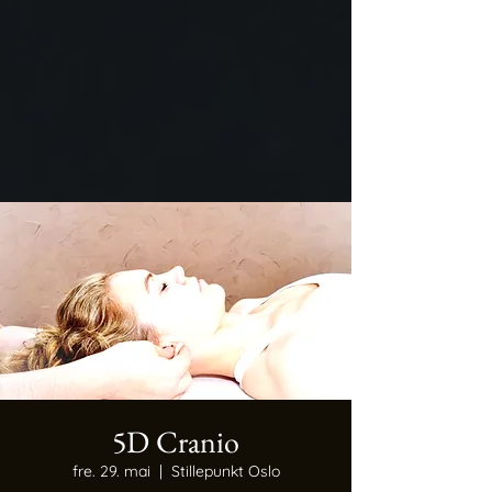
5D Cranio
fre. 29. mai
  |  
Stillepunkt Oslo