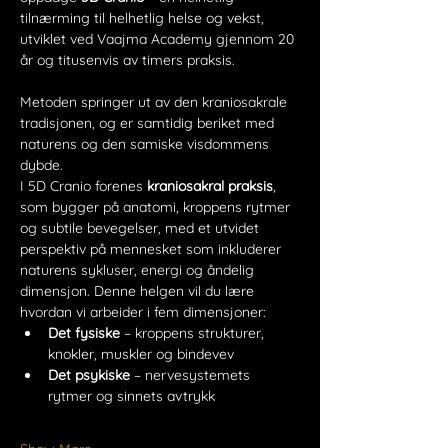
tilnærming til helhetlig helse og vekst, 
utviklet ved Vaajma Academy gjennom 20 
år og titusenvis av timers praksis.
Metoden springer ut av den kraniosakrale 
tradisjonen, og er samtidig beriket med 
naturens og den samiske visdommens 
dybde.
I 5D Cranio forenes
 kraniosakral praksis
, 
som bygger på anatomi, kroppens rytmer 
og subtile bevegelser, med et utvidet 
perspektiv på mennesket som inkluderer 
naturens sykluser, energi og åndelig 
dimensjon. Denne helgen vil du lære 
hvordan vi arbeider i fem dimensjoner:
Det fysiske
 – kroppens strukturer, 
knokler, muskler og bindevev
Det psykiske
 – nervesystemets 
rytmer og sinnets avtrykk